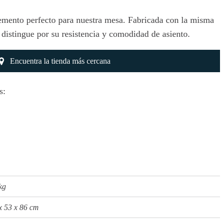
mento perfecto para nuestra mesa. Fabricada con la misma
se distingue por su resistencia y comodidad de asiento.
Encuentra la tienda más cercana
s:
kg
x
53
x
86
cm